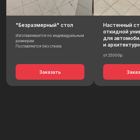
через Т‑Банк или Яндекс
Сплит: наш менеджер
подскажет, как правильно
выбрать этот способ оплаты
и какие условия доступны
Связаться с менеджером
для вашей покупки
"Безразмерный" стол
Настенный ст
откидной уни
Изготавливается по индивидуальным
для автомоби
размерам
и архитектур
Поставляется без стекла
от 25000р.
Заказать
Зака