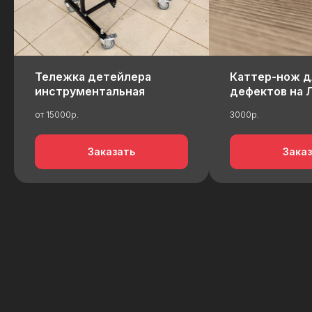
Тележка детейлера
Каттер-нож д
инструментальная
дефектов на 
от 15000р.
3000р.
Заказать
Зака