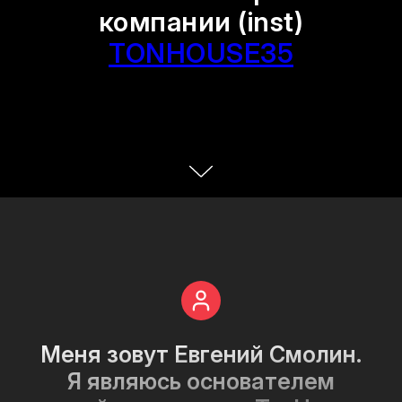
компании
(inst)
Меня зовут Евгений Смолин.
Я являюсь основателем
TONHOUSE35
детейлинг-студии TonHouse
в городе Вологда
Автор продукта
14 лет на рынке
Создатель школы оклейки