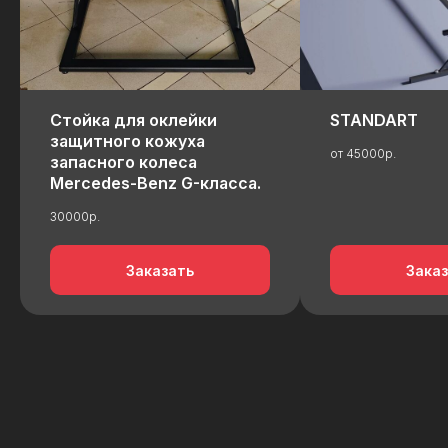
Стойка для оклейки
STANDART
защитного кожуха
от 45000р.
запасного колеса
Mercedes-Benz G-класса.
30000р.
Заказать
Зака