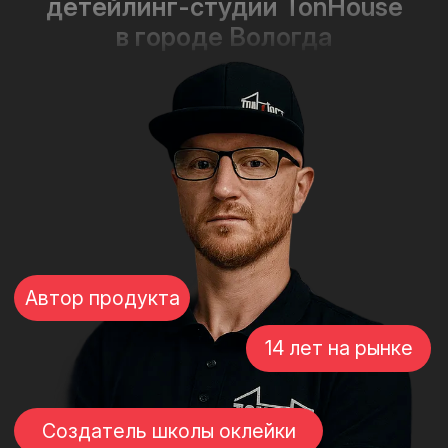
Мой профессиональный путь начался
в 2011 году, 8 лет я работал
на аутсорсинге в различных студиях,
прежде чем решил открыть свою
собственную студию в 2020. Все эти
годы сам активно принимал участие
в различных семинарах
и соревнованиях в сфере оклейки
авто. Теперь у нас своя школа
обучения тонировки и оклейки авто
Поездки в другие студии и личный
многолетний опыт работы в сфере
детейлинга побудили меня создать
уникальный продукт для вас —
тонировочные стенды и различные