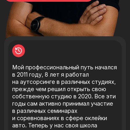
стойки для профессионалов своего
дела, чтобы процесс работы был
наиболее комфортным и быстрым
Я разработал все изделия, учитывая
свой многолетний опыт, и каждое
из них является уникальным. Кроме
того, если у вас есть
индивидуальный запрос
на изготовление девайса,
мы готовы выполнить любую задачу
из металла и стекла согласно
эскизам, чертежам, либо вашим
запросам.
Посмотреть дипломы