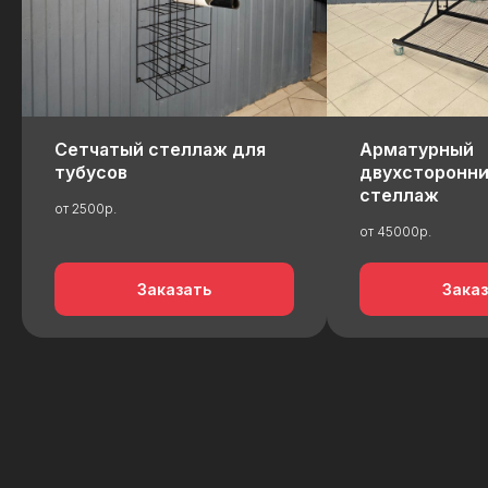
Сетчатый стеллаж для
Арматурный
тубусов
двухсторонни
стеллаж
от 2500р.
от 45000р.
Заказать
Зака